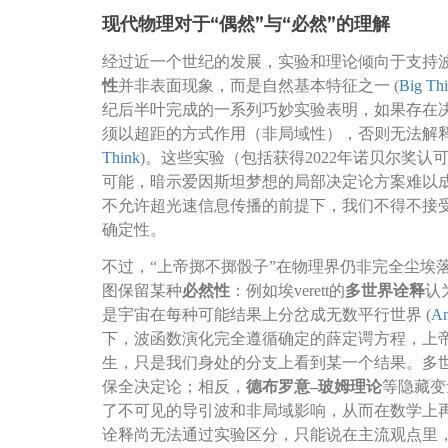
现代物理对于“偶然”与“必然”的理解
经过近一个世纪的发展，实验和理论倾向于支持
性
并非表面现象，而是自然基本特征之一 (
Big Th
纪后半叶完成的一系列巧妙实验表明，如果存在决
须以超距的方式作用（非局域性），否则无法解释
Think
)。这些实验（包括获得2022年诺贝尔奖认
可能，暗示爱因斯坦梦想的局部决定论方案难以成
不允许超光速信息传播的前提下，我们不得不接
确定性。
不过，“上帝掷不掷骰子”在物理界仍非完全尘埃
图保留某种
必然性
：例如埃verett的
多世界诠释
认
是宇宙在每种可能结果上分岔成无数平行世界 (
Am
下，波函数演化完全遵循确定的薛定谔方程，上
生，只是我们身处的分支上看到某一个结果。多世
保全决定论；相反，
德布罗意–玻姆理论
等隐藏变
了不可见的导引波和非局域影响，从而在数学上
诠释尚无法通过实验区分，只能说在主流观点里