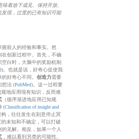
意味着放下成见、保持开放。
也发现，过度的已有知识可能
掌握前人的经验和事实。然
别在创新过程中。首先，不确
识空白时，大脑中的奖励机制
d
)。也就是说，好奇心促使我
单的好奇心不同。
创造力
需要
想法 (
PubMed
)。这一过程要
成规地应用现有知识，反而难
式
（循序渐进地应用已知规
 (
Classification of insight and
架构，往往发生在刻意停止冥
度的未知和不确定，可以打破
创的见解。相反，如果一个人
咒
，难以看到另类的可能性。