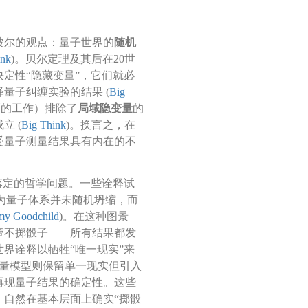
波尔的观点：量子世界的
随机
ink
)。贝尔定理及其后在20世
定性“隐藏变量”，它们就必
量子纠缠实验的结果 (
Big
可的工作）排除了
局域隐变量
的
立 (
Big Think
)。换言之，在
受量子测量结果具有内在的不
落定的哲学问题。一些诠释试
为量子体系并未随机坍缩，而
y Goodchild
)。在这种图景
帝不掷骰子——所有结果都发
界诠释以牺牲“唯一现实”来
量模型则保留单一现实但引入
再现量子结果的确定性。这些
，自然在基本层面上确实“掷骰