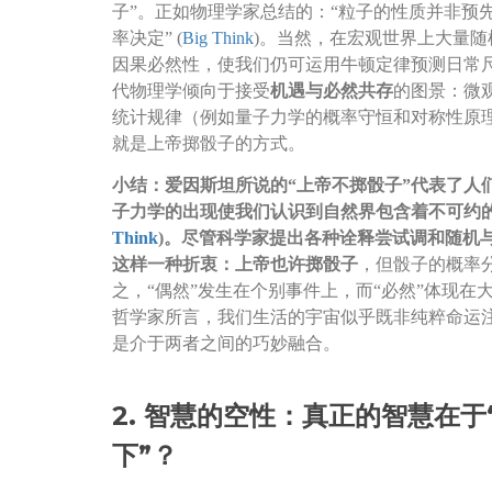
子”。正如物理学家总结的：“粒子的性质并非预
率决定” (
Big Think
)。当然，在宏观世界上大量
因果必然性，使我们仍可运用牛顿定律预测日常
代物理学倾向于接受
机遇与必然共存
的图景：微
统计规律（例如量子力学的概率守恒和对称性原理
就是上帝掷骰子的方式。
小结：爱因斯坦所说的“上帝不掷骰子”代表了人
子力学的出现使我们认识到自然界包含着不可约的
Think
)。尽管科学家提出各种诠释尝试调和随机
这样一种折衷：上帝也许掷骰子
，但骰子的概率
之，“偶然”发生在个别事件上，而“必然”体现在
哲学家所言，我们生活的宇宙似乎既非纯粹命运
是介于两者之间的巧妙融合。
2. 智慧的空性：真正的智慧在于
下”？