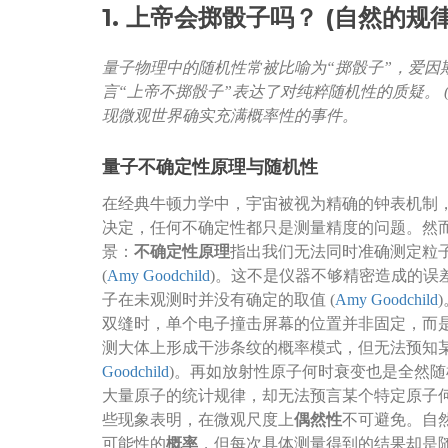
1. 上帝会掷骰子吗？ (自然的规
量子物理中的随机性常被比喻为“掷骰子”，爱因
言“上帝不掷骰子”表达了对纯粹随机性的质疑。 
现微观世界确实充满概率性的事件。
量子不确定性原理与随机性
在经典牛顿力学中，宇宙被视为精确的钟表机制
决定，任何不确定性都只是测量精度的问题。然
景：
不确定性原理
指出我们无法同时准确测定粒
(
Amy Goodchild
)。这不是仪器不够精密造成的误
子在未观测时并没有确定的取值 (
Amy Goodchild
双缝时，单个电子撞击屏幕的位置并非固定，而
测大体上形成干涉条纹的概率模式，但无法预知某
Goodchild
)。再如放射性原子何时衰变也是全然
大量原子的统计规律，却无法预言某个特定原子何
些现象表明，在微观尺度上
偶然性
不可避免。自
可能性的
概率
，但每次具体测量得到的结果却是随