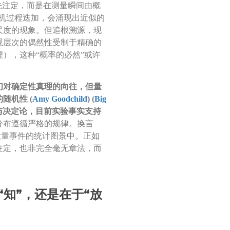
先注定，而是在测量瞬间由概
随机过程迭加，会涌现出近似的
尺度的现象。但追根溯源，现
观层次的偶然性受制于精确的
），这种“概率的必然”或许
们对确定性真理的向往，但量
随机性 (
Amy Goodchild
) (
Big
与决定论，目前实验事实支持
分布遵循严格的规律。换言
大量事件的统计图景中。正如
注定，也非完全毫无章法，而
“知”，还是在于“放