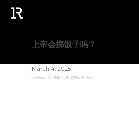
上帝会掷骰子吗？
March 4, 2025
,
Editorial
,
AI
,
掷骰子
,
禅
,
自我认知
,
量子