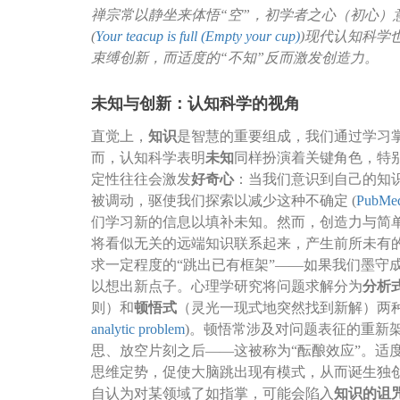
禅宗常以静坐来体悟“空”，初学者之心（初心）
(
Your teacup is full (Empty your cup)
)现代认知科学
束缚创新，而适度的“不知”反而激发创造力。
未知与创新：认知科学的视角
直觉上，
知识
是智慧的重要组成，我们通过学习
而，认知科学表明
未知
同样扮演着关键角色，特
定性往往会激发
好奇心
：当我们意识到自己的知
被调动，驱使我们探索以减少这种不确定 (
PubMe
们学习新的信息以填补未知。然而，创造力与简
将看似无关的远端知识联系起来，产生前所未有的
求一定程度的“跳出已有框架”——如果我们墨守
以想出新点子。心理学研究将问题求解分为
分析
则）和
顿悟式
（灵光一现式地突然找到新解）两种
analytic problem
)。顿悟常涉及对问题表征的重新
思、放空片刻之后——这被称为“酝酿效应”。适
思维定势，促使大脑跳出现有模式，从而诞生独
自认为对某领域了如指掌，可能会陷入
知识的诅