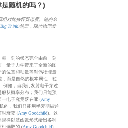
律是随机的吗？)
斯坦对此持怀疑态度。他的名
(
Big Think
)然而，现代物理发
，每一刻的状态完全由前一刻
而，量子力学带来了全新的图
子的位置和动量等对偶物理量
差，而是自然的根本属性：粒
)。例如，当我们发射电子穿过
是服从概率分布；我们只能预
一电子究竟落在哪 (
Amy
随机的，我们只能用半衰期描述
时衰变 (
Amy Goodchild
)。这
然规律以波函数形式给出各种
机选取的 (
Amy Goodchild
)。