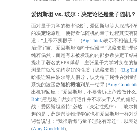
爱因斯坦 vs. 玻尔：决定论还是量子随机？
面对量子力学的概率论断，爱因斯坦等人深感不
的
决定论
原理，使得看似随机的量子过程其实有
道：“上帝不掷骰子！” (
Big Think
)表示不相信上
治理宇宙。爱因斯坦倾向于假设**“隐藏变量”理
纯粹偶然，而是有未被发现的内部参数决定了结果 
提出了著名的EPR佯谬，主张量子力学对实在的
测量前就预先约定好的性质（隐藏变量） (
Big Th
哈根诠释由波尔等人倡导，认为粒子属性在测量
系统的波函数
随机坍缩
到某一结果 (
Amy Goodchil
出机智回应：“爱因斯坦，不要告诉上帝该做什么。
Bohr
)意思是自然如何运作并不取决于人类的偏好
战：爱因斯坦坚持“必然”（决定性规律），玻尔拥
趣的是，薛定谔等物理学家也和爱因斯坦一样对
谔曾说过：“我很后悔与量子理论有牵连”，以表
(
Amy Goodchild
)。