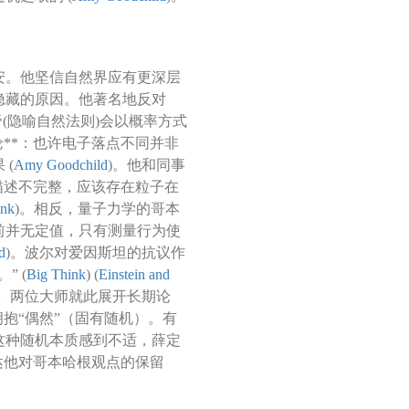
安。他坚信自然界应有更深层
隐藏的原因。他著名地反对
帝(隐喻自然法则)会以概率方式
论**：也许电子落点不同并非
(
Amy Goodchild
)。他和同事
描述不完整，应该存在粒子在
ink
)。相反，量子力学的哥本
前并无定值，只有测量行为使
d
)。波尔对爱因斯坦的抗议作
” (
Big Think
) (
Einstein and
。两位大师就此展开长期论
抱“偶然”（固有随机）。有
这种随机本质感到不适，薛定
达他对哥本哈根观点的保留