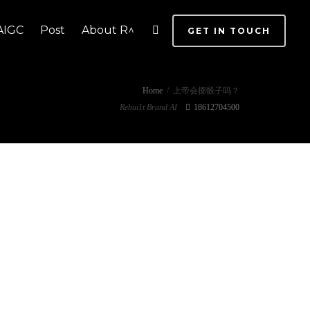
AIGC
Post
About R^
GET IN TOUCH
Home
上帝会掷骰子吗？
Rebui1t Brand AI
18612704500